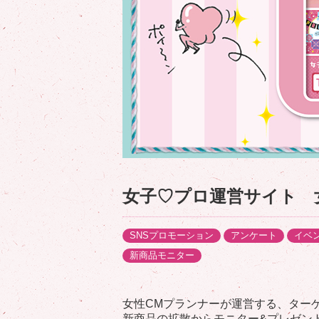
女子♡プロ運営サイト 
SNSプロモーション
アンケート
イベ
新商品モニター
女性CMプランナーが運営する、ター
新商品の拡散からモニター&プレゼン