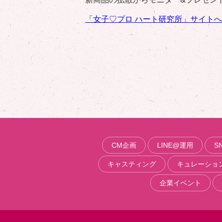
「女子♡プロ ハート研究所」サイトへ
CM企画
LINE@運用
S
キャスティング
キュレーショ
企業イベント