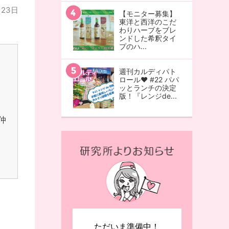
月23日
【モニター募集】
東洋と西洋のこだ
わりハーブをブレ
ンドした希釈タイ
プのハ...
週刊カルディパト
ロール♥ #22 パパ
ッとランチの決定
版！『レンジde...
仲
ただいま準備中！