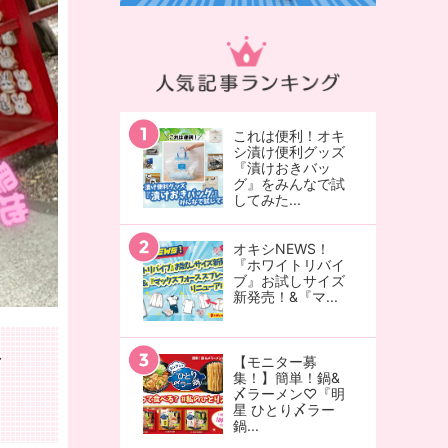
これは便利！オキ
シ漬け便利グッズ
『漬けおきバッ
グ』をみんなで試
してみた...
オキシNEWS！
『ホワイトリバイ
ブ』お試しサイズ
新発売！&『マ...
付
【モニター募
集！】簡単！鍋&
〆ラーメン♡『明
星 ひとり〆ラー
鍋...