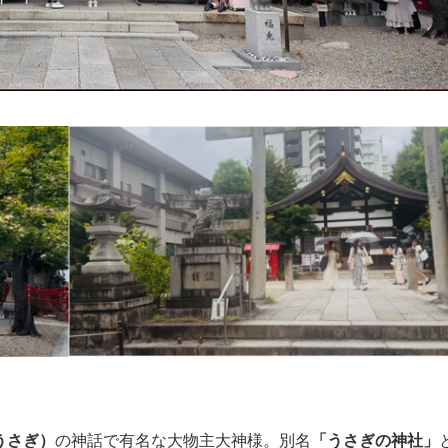
うさぎ）
の神話で有名な大物主大神様。別名
「うさぎの神社」