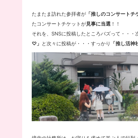
たまたま訪れた参拝者が
「推しのコンサートチ
たコンサートチケットが
見事に当選
！！
それを、SNSに投稿したところバズって・・・
♡」
と次々に投稿が・・・すっかり
「推し活神
境内の社務所は、お守りを求めて並ぶ人で行列