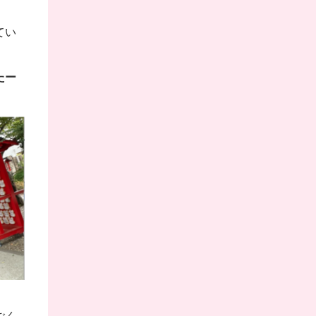
てい
たー
ごく