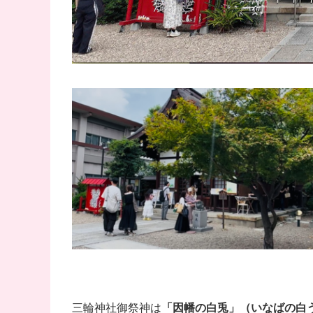
三輪神社御祭神は
「因幡の白兎」（いなばの白