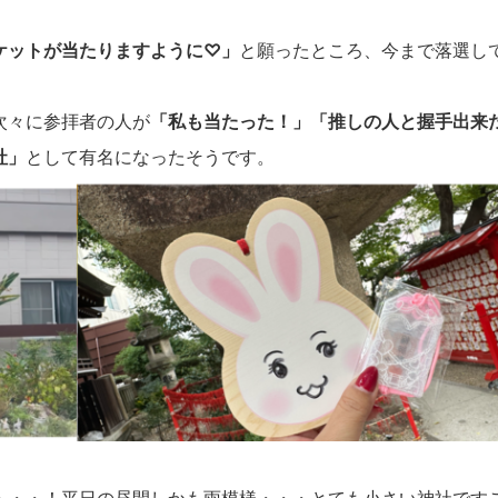
ケットが当たりますように♡」
と願ったところ、今まで落選し
次々に参拝者の人が
「私も当たった！」「推しの人と握手出来
社」
として有名になったそうです。
・・・！平日の昼間しかも雨模様・・・とても小さい神社です